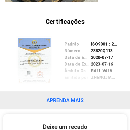
Certificações
Padrão
ISO9001：2015
Número
28520Q11342R1S
Data de Emissão
2020-07-17
Data de Expiração
2023-07-16
Âmbito Gama /
BALL VALVE,GATE VALVE, GLOBE VALVE, CHECK VALVE
Emitido por
ZHENGJIANG SHENGBIAO TESTING CERTIFICATION CO.,LTD
APRENDA MAIS
Deixe um recado