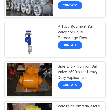
MAPA
CONTATO
DO
SITE
V Type Segment Ball
Valve for Equal
PRIVACY
Percentage Flow
Characteristic and Wide
POLICY
CONTATO
Range of Applications
Side Entry Trunnion Ball
Valve 2500lb for Heavy
Duty Applications
CONTATO
Válvula de entrada lateral