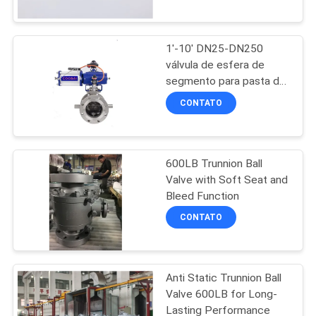
200°C e Método de
CONTROLE
Operação Pneumática
1'-10' DN25-DN250
DE
válvula de esfera de
QUALIDADE
segmento para pasta de
papel Farmácia Bebidas
CONTATO
Alimentos Intervalo de
CONTACTE-
temperatura -20C a
200C
NOS
600LB Trunnion Ball
Valve with Soft Seat and
NOTÍCIAS
Bleed Function
CONTATO
SOLICITE
UM
Anti Static Trunnion Ball
ORÇAMENTO
Valve 600LB for Long-
Lasting Performance