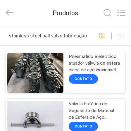
-
2025
COOSAI
Produtos
valve
group.
All
Rights
Reserved.
PARA
stainless steel ball valve fabricação online
CASA
Pneumático e eléctrico
PRODUTOS
atuador válvula de esfera
placa de aço inoxidável
SOBRE
operado -101C 280C
CONTATO
NÓS
Válvula Esférica de
VISITA
Segmento de Material
À
de Esfera de Aço
Inoxidável para Faixa de
FÁBRICA
CONTATO
Temperatura de -20°C a