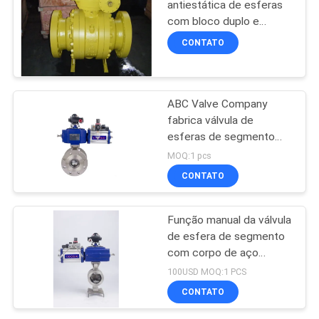
antiestática de esferas
com bloco duplo e
características
CONTATO
ABC Valve Company
fabrica válvula de
esferas de segmento
DN15-DN1200 com
MOQ:1 pcs
ligação de flange
CONTATO
Função manual da válvula
de esfera de segmento
com corpo de aço
fundido para competição
100USD MOQ:1 PCS
CONTATO