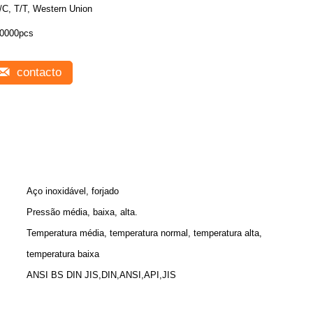
/C, T/T, Western Union
0000pcs
contacto
Aço inoxidável, forjado
Pressão média, baixa, alta.
Temperatura média, temperatura normal, temperatura alta,
temperatura baixa
ANSI BS DIN JIS,DIN,ANSI,API,JIS