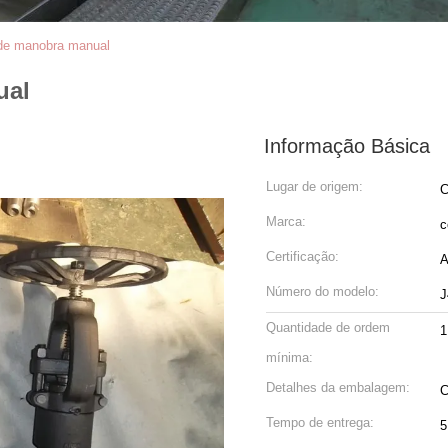
 de manobra manual
ual
Informação Básica
Lugar de origem:
C
Marca:
c
Certificação:
A
Número do modelo:
J
Quantidade de ordem
1
mínima:
Detalhes da embalagem:
C
Tempo de entrega:
5