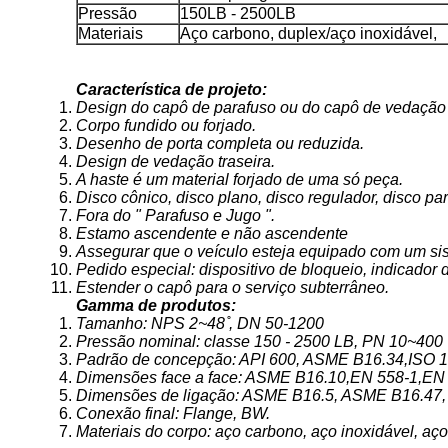
Pressão
150LB - 2500LB
Materiais
Aço carbono, duplex/aço inoxidável,
Característica de projeto:
Design do capô de parafuso ou do capô de vedação
Corpo fundido ou forjado.
Desenho de porta completa ou reduzida.
Design de vedação traseira.
A haste é um material forjado de uma só peça.
Disco cônico, disco plano, disco regulador, disco par
Fora do " Parafuso e Jugo ".
Estamo ascendente e não ascendente
Assegurar que o veículo esteja equipado com um si
Pedido especial: dispositivo de bloqueio, indicador de
Estender o capô para o serviço subterrâneo.
Gamma de produtos:
Tamanho: NPS 2~48 ̊, DN 50-1200
Pressão nominal: classe 150 - 2500 LB, PN 10~400
Padrão de concepção: API 600, ASME B16.34,ISO 
Dimensões face a face: ASME B16.10,EN 558-1,EN
Dimensões de ligação: ASME B16.5, ASME B16.47,
Conexão final: Flange, BW.
Materiais do corpo: aço carbono, aço inoxidável, aço 