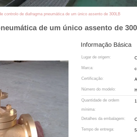
de controlo de diafragma pneumática de um único assento de 300LB
 pneumática de um único assento de 30
Informação Básica
Lugar de origem:
C
Marca:
c
Certificação:
A
Número do modelo:
Quantidade de ordem
1
mínima:
Detalhes da embalagem:
C
Tempo de entrega:
5