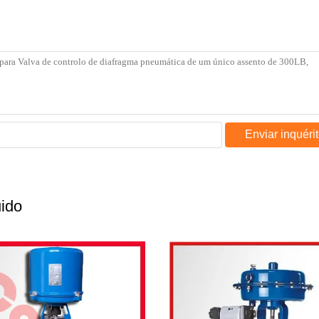
Enviar inquéri
uido