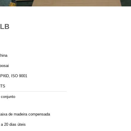
0LB
hina
oosai
PI6D, ISO 9001
HTS
 conjunto
aixa de madeira compensada
 a 20 dias úteis