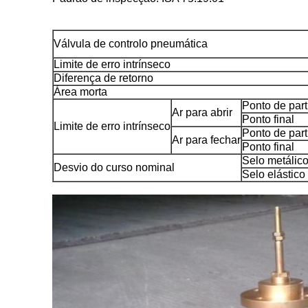
Válvula de controlo pneumática
Limite de erro intrínseco
Diferença de retorno
Área morta
Ponto de part
Ar para abrir
Ponto final
Limite de erro intrínseco
Ponto de part
Ar para fechar
Ponto final
Selo metálic
Desvio do curso nominal
Selo elástico