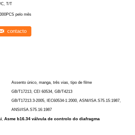
/C, T/T
000PCS pelo mês
contacto
Assento único, manga, três vias, tipo de filme
GB/T17213, CEI 60534, GB/T4213
GB/T17213.3-2005, IEC60534-1:2000, ASNI/ISA.S75.15:1987,
ANSI/ISA.S75.16:1987
i
Asme b16.34 válvula de controlo do diafragma
,