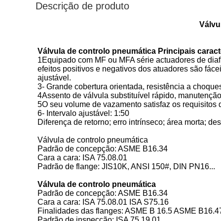
Descrição de produto
Válvu
Válvula de controlo pneumática Principais caract
1Equipado com MF ou MFA série actuadores de diafr
efeitos positivos e negativos dos atuadores são fác
ajustável.
3- Grande cobertura orientada, resistência a choque
4Assento de válvula substituível rápido, manutençã
5O seu volume de vazamento satisfaz os requisitos
6- Intervalo ajustável: 1:50
Diferença de retorno; erro intrínseco; área morta; d
Válvula de controlo pneumática
Padrão de concepção: ASME B16.34
Cara a cara: ISA 75.08.01
Padrão de flange: JIS10K, ANSI 150#, DIN PN16...
Válvula de controlo pneumática
Padrão de concepção: ASME B16.34
Cara a cara: ISA 75.08.01 ISA S75.16
Finalidades das flanges: ASME B 16.5 ASME B16.4
Padrão de inspecção: ISA 75.19.01