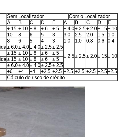
Sem Localizador
Com o Localizador
A
B
C
D
E
A
B
C
D
E
± 15
± 10
± 8
± 6
± 5
± 4.0
± 2.5
± 2.0
± 15
± 10
10
8
6
5
3
3.0
2.5
2.0
1.5
1.0
8
6
5
4
3
1.0
1.0
0.8
0.6
0.4
ida
± 6.0
± 4.0
± 4.0
± 2.5
± 2.5
± 15
± 10
± 8
± 6
± 5
± 2.5
± 2.5
± 2.0
± 15
± 10
ida
± 15
± 10
± 8
± 6
± 5
± 6.0
± 4.0
± 4.0
± 2.5
± 2.5
o
+6
+4
+4
+2.5
+2.5
+2.5
+2.5
+2.5
+2.5
+2.5
Cálculo do risco de crédito