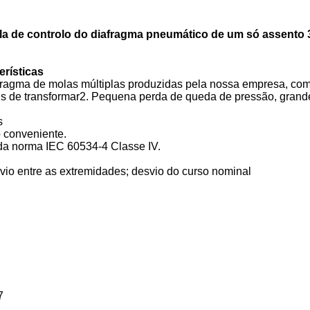
la de controlo do diafragma pneumático de um só assento
erísticas
agma de molas múltiplas produzidas pela nossa empresa, com 
eis de transformar2. Pequena perda de queda de pressão, grand
s
o conveniente.
 da norma IEC 60534-4 Classe IV.
esvio entre as extremidades; desvio do curso nominal
7