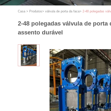
Casa
>
Produtos
>
válvula de porta da faca
>
2-48 polegadas válv
2-48 polegadas válvula de porta 
assento durável