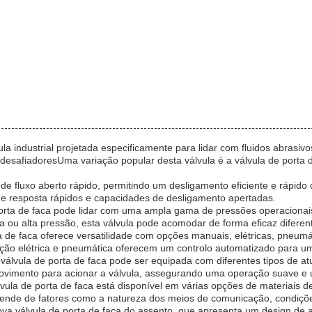
la industrial projetada especificamente para lidar com fluidos abrasivo
esafiadoresUma variação popular desta válvula é a válvula de porta d
a de fluxo aberto rápido, permitindo um desligamento eficiente e rápid
e resposta rápidos e capacidades de desligamento apertadas.
orta de faca pode lidar com uma ampla gama de pressões operacionais
 ou alta pressão, esta válvula pode acomodar de forma eficaz diferent
ta de faca oferece versatilidade com opções manuais, elétricas, pneum
ção elétrica e pneumática oferecem um controlo automatizado para uma
 válvula de porta de faca pode ser equipada com diferentes tipos de a
movimento para acionar a válvula, assegurando uma operação suave e
álvula de porta de faca está disponível em várias opções de materiais d
epende de fatores como a natureza dos meios de comunicação, condiçõe
nova válvula de porta de faca do assento, que apresenta um design de 