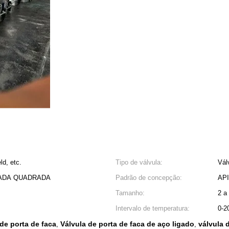
d, etc.
Tipo de válvula:
Vál
GADA QUADRADA
Padrão de concepção:
API
Tamanho:
2 a
Intervalo de temperatura:
0-2
de porta de faca
Válvula de porta de faca de aço ligado
válvula 
,
,