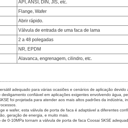
API, ANSI, DIN, JIS, etc.
Flange, Wafer
Abrir rápido.
Válvula de entrada de uma faca de lama
2 a 48 polegadas
NR, EPDM
Alavanca, engrenagem, cilindro, etc.
rsátil adequado para várias ocasiões e cenários de aplicação devido 
sligamento confiável em aplicações exigentes envolvendo água, petr
SKSE foi projetada para atender aos mais altos padrões da indústria, i
rocessos.
e e wafer, esta válvula de porta de faca é adaptável a diferentes con
ão, geração de energia, e muito mais.
são de 0-10MPa tornam a válvula de porta de faca Coosai SKSE adequ