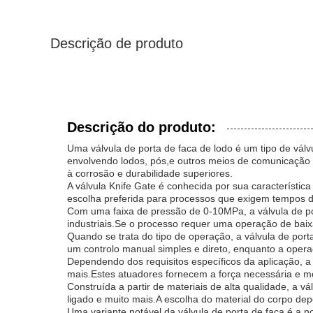
Descrição de produto
Descrição do produto:
Uma válvula de porta de faca de lodo é um tipo de válvu
envolvendo lodos, pós,e outros meios de comunicação d
à corrosão e durabilidade superiores.
A válvula Knife Gate é conhecida por sua característic
escolha preferida para processos que exigem tempos d
Com uma faixa de pressão de 0-10MPa, a válvula de p
industriais.Se o processo requer uma operação de baixa
Quando se trata do tipo de operação, a válvula de por
um controlo manual simples e direto, enquanto a opera
Dependendo dos requisitos específicos da aplicação, a
mais.Estes atuadores fornecem a força necessária e 
Construída a partir de materiais de alta qualidade, a v
ligado e muito mais.A escolha do material do corpo d
Uma variante notável da válvula de porta de faca é a 