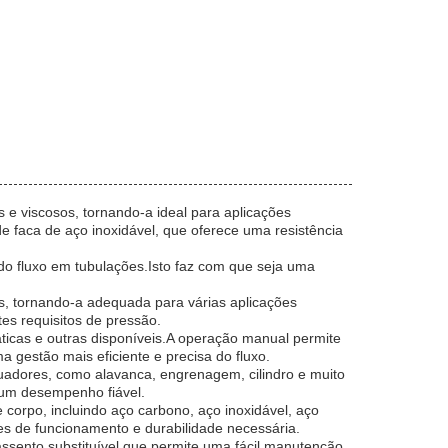
s e viscosos, tornando-a ideal para aplicações
e faca de aço inoxidável, que oferece uma resistência
o do fluxo em tubulações.Isto faz com que seja uma
, tornando-a adequada para várias aplicações
es requisitos de pressão.
áticas e outras disponíveis.A operação manual permite
 gestão mais eficiente e precisa do fluxo.
tuadores, como alavanca, engrenagem, cilindro e muito
 um desempenho fiável.
e corpo, incluindo aço carbono, aço inoxidável, aço
s de funcionamento e durabilidade necessária.
assento substituível que permite uma fácil manutenção