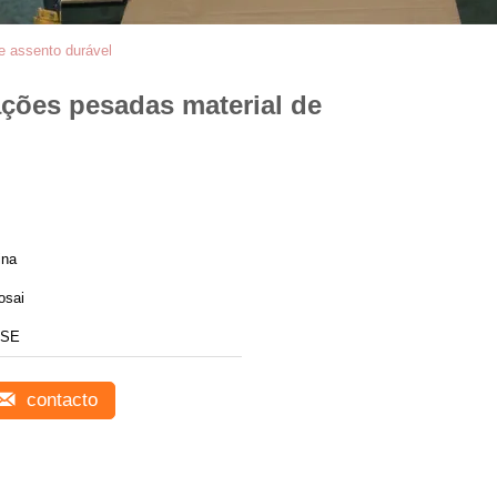
de assento durável
ações pesadas material de
ina
osai
SE
contacto