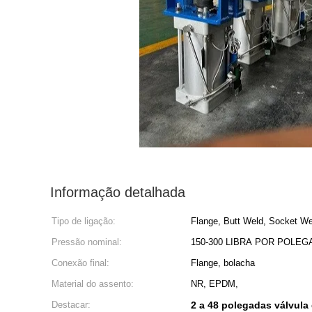
Informação detalhada
Tipo de ligação:
Flange, Butt Weld, Socket Wel
Pressão nominal:
150-300 LIBRA POR POLE
Conexão final:
Flange, bolacha
Material do assento:
NR, EPDM,
Destacar:
2 a 48 polegadas válvula 