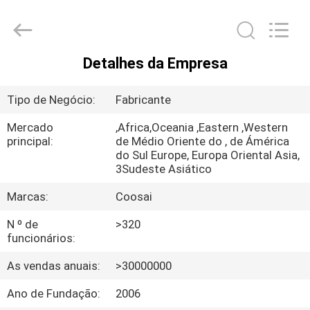
-
2026
COOSAI
valve
group.
All
Rights
Detalhes da Empresa
Reserved.
PARA
CASA
Tipo de Negócio:
Fabricante
Mercado
,Africa,Oceania ,Eastern ,Western
PRODUTOS
principal:
de Médio Oriente do , de Ámérica
do Sul Europe, Europa Oriental Asia,
3Sudeste Asiático
SOBRE
Marcas:
Coosai
NÓS
N º de
>320
funcionários:
VISITA
As vendas anuais:
>30000000
À
Ano de Fundação:
2006
FÁBRICA