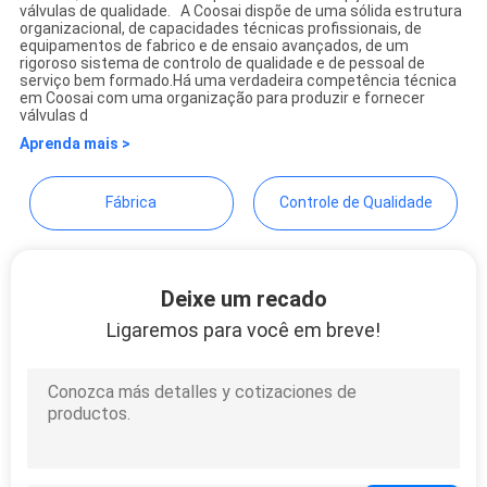
COOSAI valve group
válvulas de qualidade. A Coosai dispõe de uma sólida estrutura
MAPA
organizacional, de capacidades técnicas profissionais, de
equipamentos de fabrico e de ensaio avançados, de um
DO
rigoroso sistema de controlo de qualidade e de pessoal de
serviço bem formado.Há uma verdadeira competência técnica
SITE
em Coosai com uma organização para produzir e fornecer
válvulas d
Aprenda mais >
PRIVACY
POLICY
Fábrica
Controle de Qualidade
Deixe um recado
Ligaremos para você em breve!