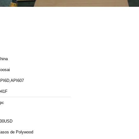
hina
oosai
PI6D,API607
41F
pc
00USD
asos de Polywood