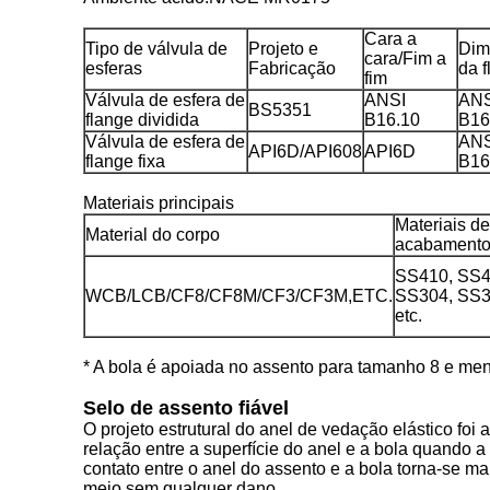
Cara a
Tipo de válvula de
Projeto e
Dim
cara/Fim a
esferas
Fabricação
da 
fim
Válvula de esfera de
ANSI
ANS
BS5351
flange dividida
B16.10
B16
Válvula de esfera de
ANS
API6D/API608
API6D
flange fixa
B16
Materiais principais
Materiais de
Material do corpo
acabament
SS410, SS4
WCB/LCB/CF8/CF8M/CF3/CF3M,ETC.
SS304, SS3
etc.
* A bola é apoiada no assento para tamanho 8 e men
Selo de assento fiável
O projeto estrutural do anel de vedação elástico fo
relação entre a superfície do anel e a bola quando
contato entre o anel do assento e a bola torna-se m
meio sem qualquer dano.