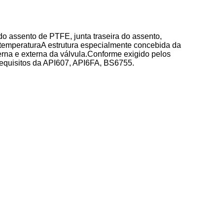
o assento de PTFE, junta traseira do assento,
a temperaturaA estrutura especialmente concebida da
erna e externa da válvula.Conforme exigido pelos
 requisitos da API607, API6FA, BS6755.