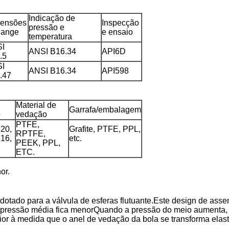
Indicação de
ensões
Inspecção
pressão e
flange
e ensaio
temperatura
I
ANSI B16.34
API6D
.5
I
ANSI B16.34
API598
.47
Material de
Garrafa/embalagem
o
vedação
PTFE,
20,
Grafite, PTFE, PPL,
RPTFE,
16,
etc.
PEEK, PPL,
ETC.
or.
i adotado para a válvula de esferas flutuante.Este design de a
 a pressão média fica menorQuando a pressão do meio aumenta, 
aior à medida que o anel de vedação da bola se transforma elas