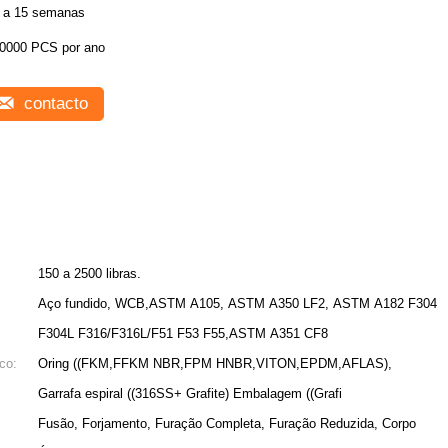
 a 15 semanas
0000 PCS por ano
contacto
150 a 2500 libras.
Aço fundido, WCB,ASTM A105, ASTM A350 LF2, ASTM A182 F304
F304L F316/F316L/F51 F53 F55,ASTM A351 CF8
co:
Oring ((FKM,FFKM NBR,FPM HNBR,VITON,EPDM,AFLAS),
Garrafa espiral ((316SS+ Grafite) Embalagem ((Grafi
Fusão, Forjamento, Furação Completa, Furação Reduzida, Corpo