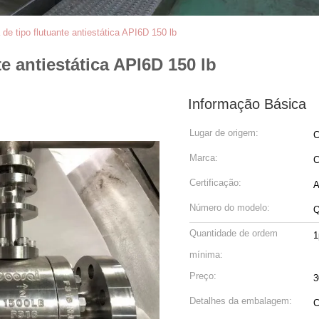
 de tipo flutuante antiestática API6D 150 lb
te antiestática API6D 150 lb
Informação Básica
Lugar de origem:
C
Marca:
C
Certificação:
A
Número do modelo:
Q
Quantidade de ordem
1
mínima:
Preço:
3
Detalhes da embalagem:
C