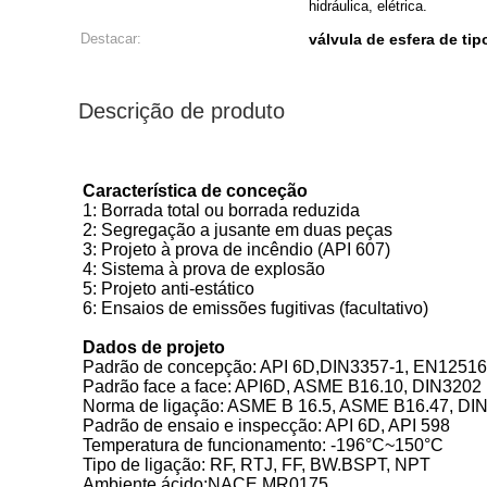
hidráulica, elétrica.
Destacar:
válvula de esfera de tip
Descrição de produto
Característica de conceção
1: Borrada total ou borrada reduzida
2: Segregação a jusante em duas peças
3: Projeto à prova de incêndio (API 607)
4: Sistema à prova de explosão
5: Projeto anti-estático
6: Ensaios de emissões fugitivas (facultativo)
Dados de projeto
Padrão de concepção: API 6D,DIN3357-1, EN12516
Padrão face a face: API6D, ASME B16.10, DIN3202
Norma de ligação: ASME B 16.5, ASME B16.47, DIN
Padrão de ensaio e inspecção: API 6D, API 598
Temperatura de funcionamento: -196°C~150°C
Tipo de ligação: RF, RTJ, FF, BW.BSPT, NPT
Ambiente ácido:NACE MR0175